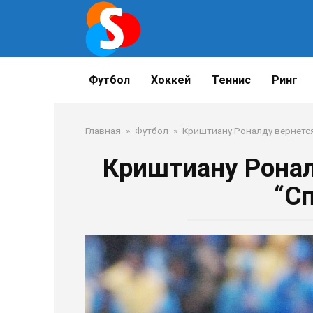
Перейти
к
контенту
Футбол
Хоккей
Теннис
Ринг
Главная
»
Футбол
»
Криштиану Роналду вернется
Криштиану Ронал
“С