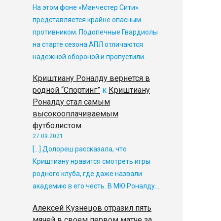
На этом фоне «Манчестер Сити»
представляется крайне опасным
противником. Подопечные Гвардиолы
на старте сезона АПЛ отличаются
надежной обороной и пропустили…
Криштиану Роналду вернется в
родной “Спортинг”
к
Криштиану
Роналду стал самым
высокооплачиваемым
футболистом
27.09.2021
[…] Долореш рассказала, что
Криштиану нравится смотреть игры
родного клуба, где даже назвали
академию в его честь. В МЮ Роналду…
Алексей Кузнецов отразил пять
мячей в своем первом матче за