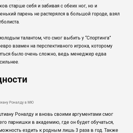
в старше себя и забивая с обеих ног, но и
нький парень не растерялся в большой городе, взял
тболиста.
олодым талантом, что смог выбить у “Спортинга”
 евро взамен на перспективного игрока, которому
ориться было очень сложно, ведь менеджер едва
сильнее.
дности
иану Роналду в МЮ
тиану Роналду и вновь своими аргументами смог
го парнишки в академию, где он будет обучаться,
можность ездить к родным лишь 3 раза в год. Также