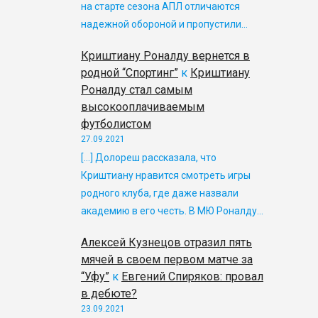
на старте сезона АПЛ отличаются
надежной обороной и пропустили…
Криштиану Роналду вернется в
родной “Спортинг”
к
Криштиану
Роналду стал самым
высокооплачиваемым
футболистом
27.09.2021
[…] Долореш рассказала, что
Криштиану нравится смотреть игры
родного клуба, где даже назвали
академию в его честь. В МЮ Роналду…
Алексей Кузнецов отразил пять
мячей в своем первом матче за
“Уфу”
к
Евгений Спиряков: провал
в дебюте?
23.09.2021