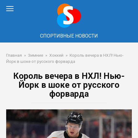
Перейти
к
контенту
СПОРТИВНЫЕ НОВОСТИ
Главная
»
Зимние
»
Хоккей
»
Король вечера в НХЛ! Нью-
Йорк в шоке от русского форварда
Король вечера в НХЛ! Нью-
Йорк в шоке от русского
форварда