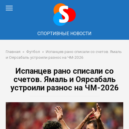
Перейти
к
контенту
СПОРТИВНЫЕ НОВОСТИ
Главная
»
Футбол
»
Испанцев рано списали со счетов. Ямаль
и Оярсабаль устроили разнос на ЧМ-2026
Испанцев рано списали со
счетов. Ямаль и Оярсабаль
устроили разнос на ЧМ-2026