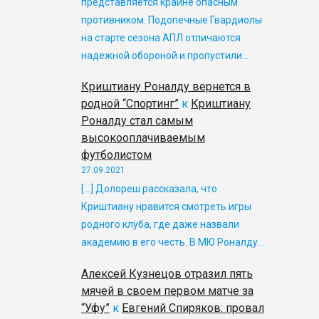
представляется крайне опасным
противником. Подопечные Гвардиолы
на старте сезона АПЛ отличаются
надежной обороной и пропустили…
Криштиану Роналду вернется в
родной “Спортинг”
к
Криштиану
Роналду стал самым
высокооплачиваемым
футболистом
27.09.2021
[…] Долореш рассказала, что
Криштиану нравится смотреть игры
родного клуба, где даже назвали
академию в его честь. В МЮ Роналду…
Алексей Кузнецов отразил пять
мячей в своем первом матче за
“Уфу”
к
Евгений Спиряков: провал