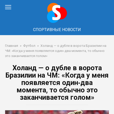
Перейти
к
контенту
СПОРТИВНЫЕ НОВОСТИ
Главная
»
Футбол
»
Холанд — о дубле в ворота Бразилии на
ЧМ: «Когда у меня появляется один‑два момента, то обычно
это заканчивается голом»
Холанд — о дубле в ворота
Бразилии на ЧМ: «Когда у меня
появляется один‑два
момента, то обычно это
заканчивается голом»