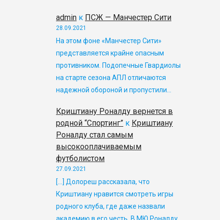
admin
к
ПСЖ — Манчестер Сити
28.09.2021
На этом фоне «Манчестер Сити»
представляется крайне опасным
противником. Подопечные Гвардиолы
на старте сезона АПЛ отличаются
надежной обороной и пропустили…
Криштиану Роналду вернется в
родной “Спортинг”
к
Криштиану
Роналду стал самым
высокооплачиваемым
футболистом
27.09.2021
[…] Долореш рассказала, что
Криштиану нравится смотреть игры
родного клуба, где даже назвали
академию в его честь. В МЮ Роналду…