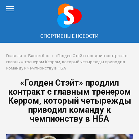
Перейти
к
контенту
СПОРТИВНЫЕ НОВОСТИ
Главная
»
Баскетбол
»
«Голден Стэйт» продлил контракт с
главным тренером Керром, который четырежды приводил
команду к чемпионству в НБА
«Голден Стэйт» продлил
контракт с главным тренером
Керром, который четырежды
приводил команду к
чемпионству в НБА