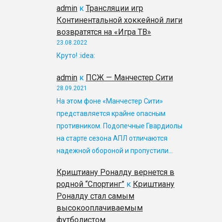
admin
к
Трансляции игр
Континентальной хоккейной лиги
возвратятся на «Игра ТВ»
23.08.2022
Круто! :idea:
admin
к
ПСЖ — Манчестер Сити
28.09.2021
На этом фоне «Манчестер Сити»
представляется крайне опасным
противником. Подопечные Гвардиолы
на старте сезона АПЛ отличаются
надежной обороной и пропустили…
Криштиану Роналду вернется в
родной “Спортинг”
к
Криштиану
Роналду стал самым
высокооплачиваемым
футболистом