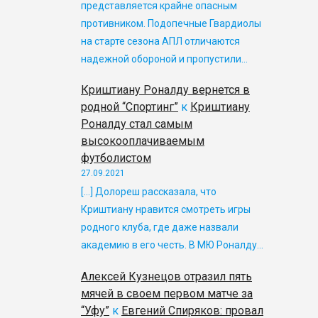
представляется крайне опасным
противником. Подопечные Гвардиолы
на старте сезона АПЛ отличаются
надежной обороной и пропустили…
Криштиану Роналду вернется в
родной “Спортинг”
к
Криштиану
Роналду стал самым
высокооплачиваемым
футболистом
27.09.2021
[…] Долореш рассказала, что
Криштиану нравится смотреть игры
родного клуба, где даже назвали
академию в его честь. В МЮ Роналду…
Алексей Кузнецов отразил пять
мячей в своем первом матче за
“Уфу”
к
Евгений Спиряков: провал