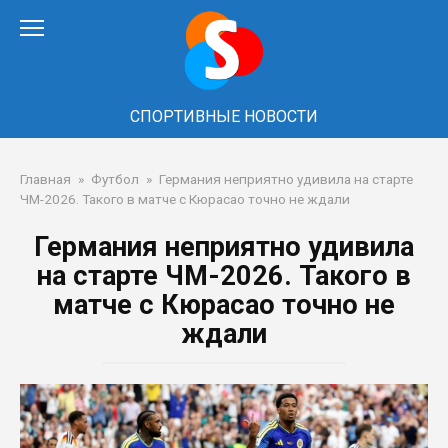
Перейти
к
контенту
СПОРТИВНЫЕ НОВОСТИ
Главная
»
Футбол
»
Германия неприятно удивила на старте
ЧМ-2026. Такого в матче с Кюрасао точно не ждали
Германия неприятно удивила
на старте ЧМ-2026. Такого в
матче с Кюрасао точно не
ждали