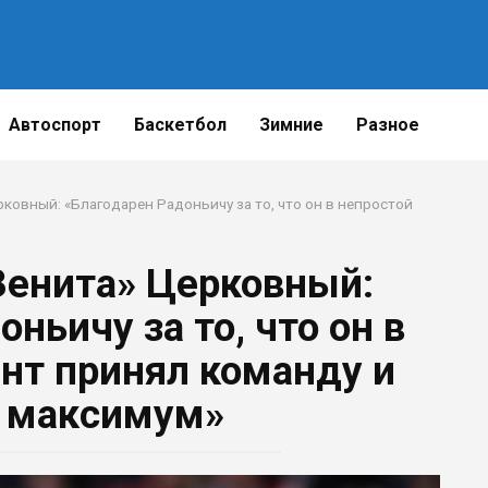
Поделиться
Автоспорт
Баскетбол
Зимние
Разное
ковный: «Благодарен Радоньичу за то, что он в непростой
Зенита» Церковный:
ньичу за то, что он в
нт принял команду и
 максимум»