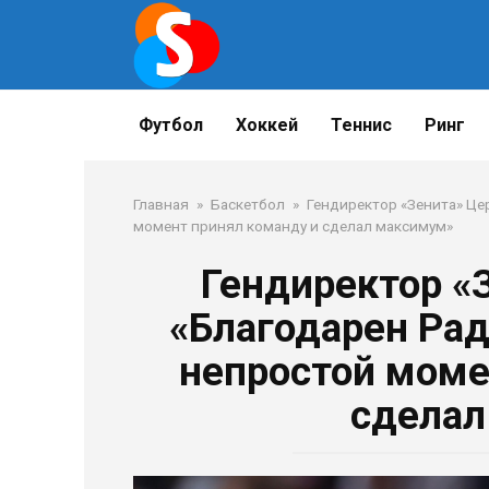
Перейти
к
контенту
Футбол
Хоккей
Теннис
Ринг
Главная
»
Баскетбол
»
Гендиректор «Зенита» Цер
момент принял команду и сделал максимум»
Гендиректор «
«Благодарен Радо
непростой моме
сделал