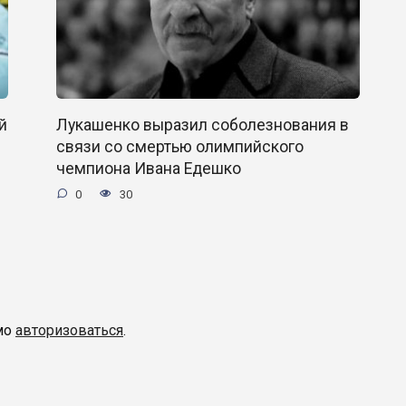
й
Лукашенко выразил соболезнования в
связи со смертью олимпийского
чемпиона Ивана Едешко
0
30
мо
авторизоваться
.