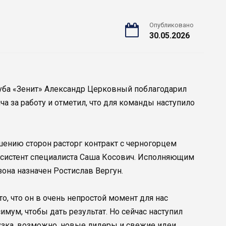
Опубликовано
30.05.2026
уба «Зенит» Александр Церковный поблагодарил
а за работу и отметил, что для команды наступило
шению сторон расторг контракт с черногорцем
ассистент специалиста Саша Косович. Исполняющим
зона назначен Ростислав Вергун.
о, что он в очень непростой момент для нас
имум, чтобы дать результат. Но сейчас наступил
рузка, возможно, новые лидеры и свежие идеи,