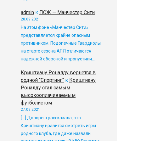
admin
к
ПСЖ — Манчестер Сити
28.09.2021
На этом фоне «Манчестер Сити»
представляется крайне опасным
противником. Подопечные Гвардиолы
на старте сезона АПЛ отличаются
надежной обороной и пропустили…
Криштиану Роналду вернется в
родной “Спортинг”
к
Криштиану
Роналду стал самым
высокооплачиваемым
футболистом
27.09.2021
[…] Долореш рассказала, что
Криштиану нравится смотреть игры
родного клуба, где даже назвали