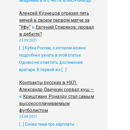
академию в его честь. В МЮ Роналду…
Алексей Кузнецов отразил пять
мячей в своем первом матче за
“Уфу”
к
Евгений Спиряков: провал
в дебюте?
23.09.2021
[…] Кубка России, о котором можно
подробнее узнать в этой статье.
Однако не отметить достижение
вратаря. В первой же […]
Контракты русских в НХЛ:
Александр Овечкин сорвал куш —
к
Криштиану Роналду стал самым
высокооплачиваемым
футболистом
23.09.2021
[…] Снова тема про зарплаты