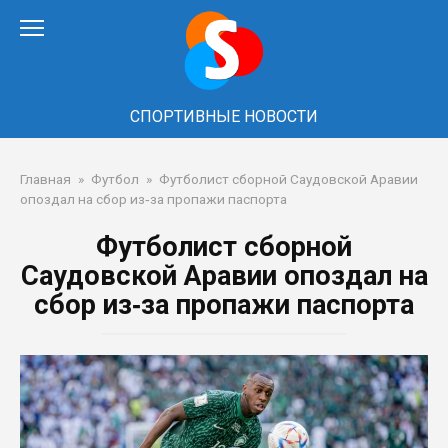
Перейти
к
контенту
СПОРТИВНЫЕ НОВОСТИ
Главная
»
Футбол
»
Футболист сборной Саудовской Аравии
опоздал на сбор из‑за пропажи паспорта
Футболист сборной
Саудовской Аравии опоздал на
сбор из‑за пропажи паспорта