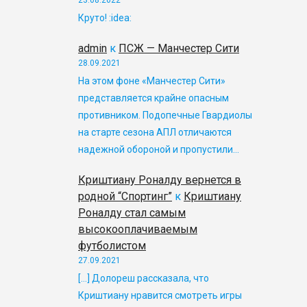
23.08.2022
Круто! :idea:
admin
к
ПСЖ — Манчестер Сити
28.09.2021
На этом фоне «Манчестер Сити»
представляется крайне опасным
противником. Подопечные Гвардиолы
на старте сезона АПЛ отличаются
надежной обороной и пропустили…
Криштиану Роналду вернется в
родной “Спортинг”
к
Криштиану
Роналду стал самым
высокооплачиваемым
футболистом
27.09.2021
[…] Долореш рассказала, что
Криштиану нравится смотреть игры