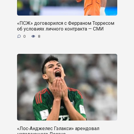
«ПСЖ» договорился с Ферраном Торресом
об условиях личного контракта — СМИ
0
8
«Лос‑Анджелес Гэлакси» арендовал
нападающего Лосано