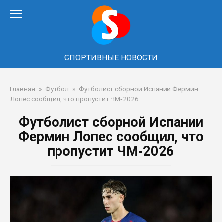
Перейти
к
контенту
СПОРТИВНЫЕ НОВОСТИ
Главная
»
Футбол
»
Футболист сборной Испании Фермин
Лопес сообщил, что пропустит ЧМ‑2026
Футболист сборной Испании
Фермин Лопес сообщил, что
пропустит ЧМ‑2026