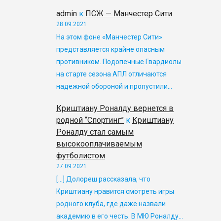
admin
к
ПСЖ — Манчестер Сити
28.09.2021
На этом фоне «Манчестер Сити»
представляется крайне опасным
противником. Подопечные Гвардиолы
на старте сезона АПЛ отличаются
надежной обороной и пропустили…
Криштиану Роналду вернется в
родной “Спортинг”
к
Криштиану
Роналду стал самым
высокооплачиваемым
футболистом
27.09.2021
[…] Долореш рассказала, что
Криштиану нравится смотреть игры
родного клуба, где даже назвали
академию в его честь. В МЮ Роналду…