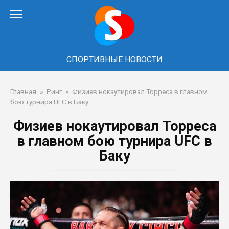
Перейти
к
контенту
СПОРТИВНЫЕ НОВОСТИ
Главная
»
Ринг
»
Физиев нокаутировал Торреса в главном
бою турнира UFC в Баку
Физиев нокаутировал Торреса
в главном бою турнира UFC в
Баку