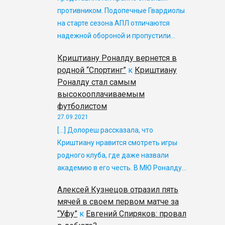
противником. Подопечные Гвардиолы
на старте сезона АПЛ отличаются
надежной обороной и пропустили…
Криштиану Роналду вернется в
родной “Спортинг”
к
Криштиану
Роналду стал самым
высокооплачиваемым
футболистом
27.09.2021
[…] Долореш рассказала, что
Криштиану нравится смотреть игры
родного клуба, где даже назвали
академию в его честь. В МЮ Роналду…
Алексей Кузнецов отразил пять
мячей в своем первом матче за
“Уфу”
к
Евгений Спиряков: провал