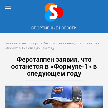
Перейти
к
контенту
СПОРТИВНЫЕ НОВОСТИ
Главная
»
Автоспорт
»
Ферстаппен заявил, что останется в
«Формуле‑1» в следующем году
Ферстаппен заявил, что
останется в «Формуле‑1» в
следующем году