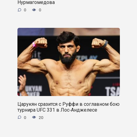
Нурмагомедова
0
0
Царукян сразится с Руффи в соглавном бою
турнира UFC 331 в Лос‑Анджелесе
0
20