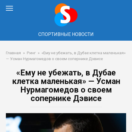
Перейти
к
контенту
СПОРТИВНЫЕ НОВОСТИ
Главная
»
Ринг
»
«Ему не убежать, в Дубае клетка маленькая»
— Усман Нурмагомедов о своем сопернике Дэвисе
«Ему не убежать, в Дубае
клетка маленькая» — Усман
Нурмагомедов о своем
сопернике Дэвисе