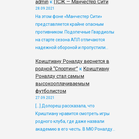
admin
к
ПСЖ — Манчестер Сити
28.09.2021
На этом фоне «Манчестер Сити»
представляется крайне опасным
противником. Подопечные Гвардиолы
на старте сезона АПЛ отличаются
надежной обороной и пропустили…
Криштиану Роналду вернется в
родной “Спортинг”
к
Криштиану
Роналду стал самым
высокооплачиваемым
футболистом
27.09.2021
[…] Долореш рассказала, что
Криштиану нравится смотреть игры
родного клуба, где даже назвали
академию в его честь. В МЮ Роналду…