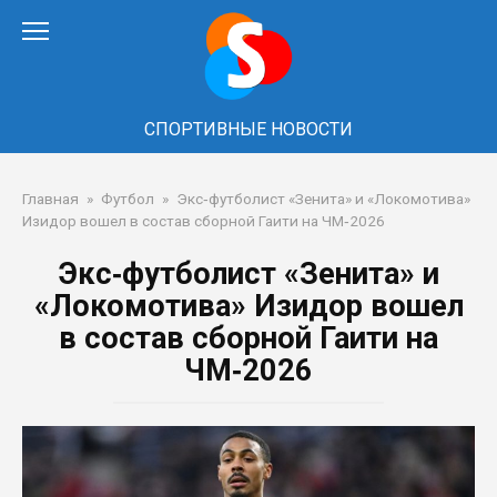
Перейти
к
контенту
СПОРТИВНЫЕ НОВОСТИ
Главная
»
Футбол
»
Экс‑футболист «Зенита» и «Локомотива»
Изидор вошел в состав сборной Гаити на ЧМ‑2026
Экс‑футболист «Зенита» и
«Локомотива» Изидор вошел
в состав сборной Гаити на
ЧМ‑2026