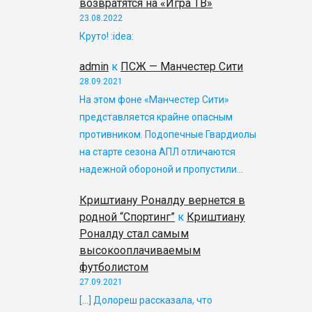
возвратятся на «Игра ТВ»
23.08.2022
Круто! :idea:
admin
к
ПСЖ — Манчестер Сити
28.09.2021
На этом фоне «Манчестер Сити»
представляется крайне опасным
противником. Подопечные Гвардиолы
на старте сезона АПЛ отличаются
надежной обороной и пропустили…
Криштиану Роналду вернется в
родной “Спортинг”
к
Криштиану
Роналду стал самым
высокооплачиваемым
футболистом
27.09.2021
[…] Долореш рассказала, что