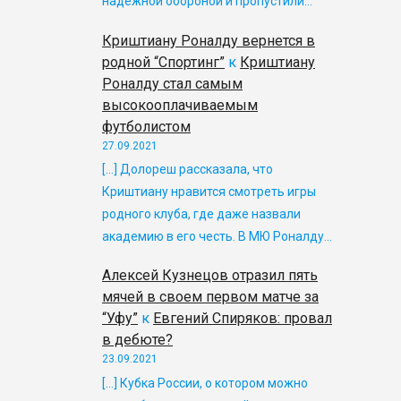
надежной обороной и пропустили…
Криштиану Роналду вернется в
родной “Спортинг”
к
Криштиану
Роналду стал самым
высокооплачиваемым
футболистом
27.09.2021
[…] Долореш рассказала, что
Криштиану нравится смотреть игры
родного клуба, где даже назвали
академию в его честь. В МЮ Роналду…
Алексей Кузнецов отразил пять
мячей в своем первом матче за
“Уфу”
к
Евгений Спиряков: провал
в дебюте?
23.09.2021
[…] Кубка России, о котором можно