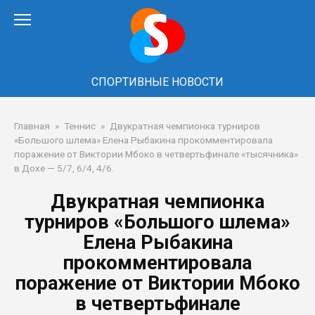
Перейти
к
контенту
СПОРТИВНЫЕ НОВОСТИ
Главная
»
Теннис
»
Двукратная чемпионка турниров
«Большого шлема» Елена Рыбакина прокомментировала
поражение от Виктории Мбоко в четвертьфинале «тысячника»
в Дохе — 5/7, 6/4, 4/6.
Двукратная чемпионка
турниров «Большого шлема»
Елена Рыбакина
прокомментировала
поражение от Виктории Мбоко
в четвертьфинале