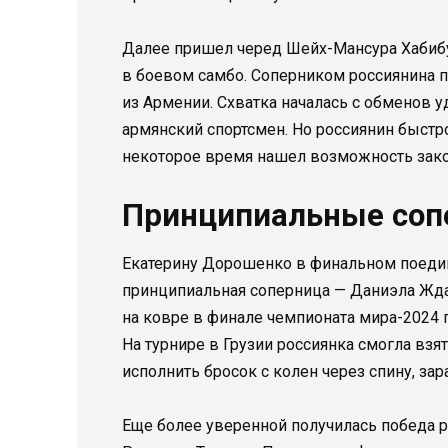
Далее пришел черед Шейх-Мансура Хабибу
в боевом самбо. Соперником россиянина п
из Армении. Схватка началась с обменов у
армянский спортсмен. Но россиянин быстро 
некоторое время нашел возможность зак
Принципиальные соп
Екатерину Дорошенко в финальном поедин
принципиальная соперница — Даниэла Жда
на ковре в финале чемпионата мира-2024 г
На турнире в Грузии россиянка смогла вз
исполнить бросок с колен через спину, за
Еще более уверенной получилась победа 