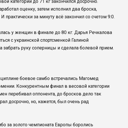
ой категории до 71 кг закончился досрочно.
аработал оценку, затем исполнил два броска,
И практически за минуту всё закончил со счетом 9:0.
ялась у женщин в финале до 80 кг. Дарья Речкалова
иться с украинской спортсменкой Галиной
а забрать руку соперницы и сделала болевой прием.
сциплине боевое самбо встречались Магомед
рмении. Конкурентным финал в весовой категории
мен перебивал оппонента, до бросков дело так
ал досрочно, но, кажется, был очень рад
мбо за золото чемпионата Европы боролись