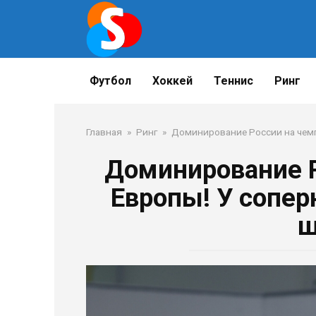
Перейти
к
контенту
Футбол
Хоккей
Теннис
Ринг
Главная
»
Ринг
»
Доминирование России на чемп
Доминирование Р
Европы! У сопер
ш