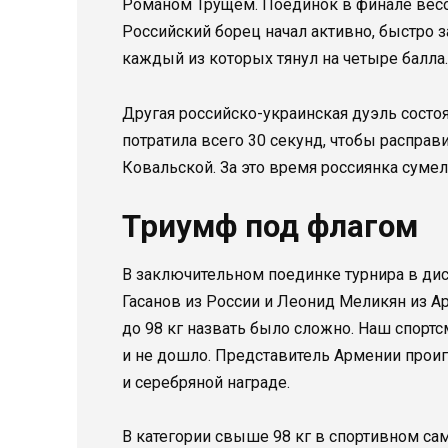
Романом Трущем. Поединок в финале весов
Российский борец начал активно, быстро з
каждый из которых тянул на четыре балла. 
Другая российско-украинская дуэль состо
потратила всего 30 секунд, чтобы расправ
Ковальской. За это время россиянка сумел
Триумф под флагом
В заключительном поединке турнира в ди
Гасанов из России и Леонид Меликян из А
до 98 кг назвать было сложно. Наш спортс
и не дошло. Представитель Армении проигр
и серебряной награде.
В категории свыше 98 кг в спортивном са