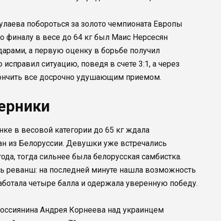
лаева побороться за золото чемпионата Европы
о финалу в весе до 64 кг был Маис Нерсесян
дарами, а первую оценку в борьбе получил
исправил ситуацию, поведя в счете 3:1, а через
ончить все досрочно удушающим приемом.
ерники
ке в весовой категории до 65 кг ждала
н из Белоруссии. Девушки уже встречались
ода, тогда сильнее была белорусская самбистка.
ять реванш: на последней минуте нашла возможность
работала четыре балла и одержала уверенную победу.
россиянина Андрея Корнеева над украинцем