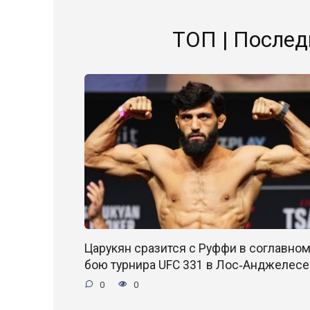
ТОП | Послед
Царукян сразится с Руффи в соглавно
бою турнира UFC 331 в Лос‑Анджелесе
0
0