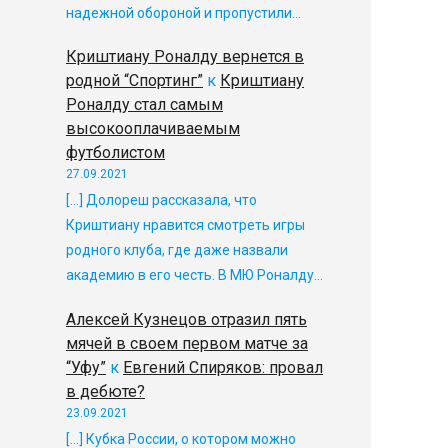
надежной обороной и пропустили…
Криштиану Роналду вернется в
родной “Спортинг”
к
Криштиану
Роналду стал самым
высокооплачиваемым
футболистом
27.09.2021
[…] Долореш рассказала, что
Криштиану нравится смотреть игры
родного клуба, где даже назвали
академию в его честь. В МЮ Роналду…
Алексей Кузнецов отразил пять
мячей в своем первом матче за
“Уфу”
к
Евгений Спиряков: провал
в дебюте?
23.09.2021
[…] Кубка России, о котором можно