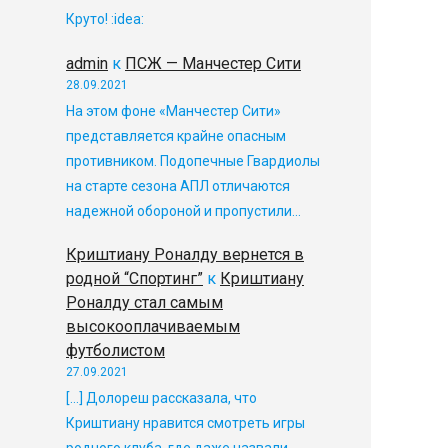
Круто! :idea:
admin
к
ПСЖ — Манчестер Сити
28.09.2021
На этом фоне «Манчестер Сити»
представляется крайне опасным
противником. Подопечные Гвардиолы
на старте сезона АПЛ отличаются
надежной обороной и пропустили…
Криштиану Роналду вернется в
родной “Спортинг”
к
Криштиану
Роналду стал самым
высокооплачиваемым
футболистом
27.09.2021
[…] Долореш рассказала, что
Криштиану нравится смотреть игры