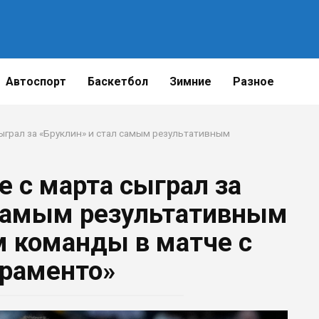
Поделиться 
Автоспорт
Баскетбол
Зимние
Разное
ыграл за «Бруклин» и стал самым результативным
 с марта сыграл за
 самым результативным
 команды в матче с
раменто»