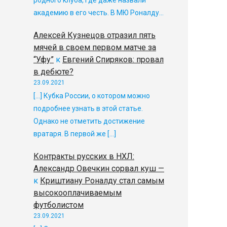
родного клуба, где даже назвали
академию в его честь. В МЮ Роналду…
Алексей Кузнецов отразил пять
мячей в своем первом матче за
“Уфу”
к
Евгений Спиряков: провал
в дебюте?
23.09.2021
[…] Кубка России, о котором можно
подробнее узнать в этой статье.
Однако не отметить достижение
вратаря. В первой же […]
Контракты русских в НХЛ:
Александр Овечкин сорвал куш —
к
Криштиану Роналду стал самым
высокооплачиваемым
футболистом
23.09.2021