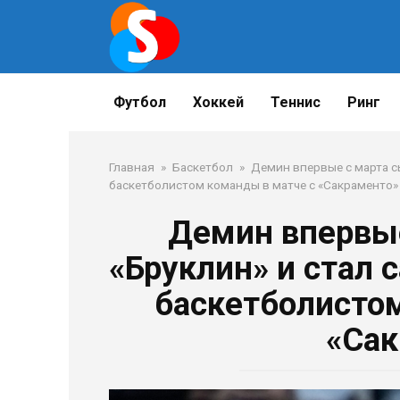
Перейти
к
контенту
Футбол
Хоккей
Теннис
Ринг
Главная
»
Баскетбол
»
Демин впервые с марта с
баскетболистом команды в матче с «Сакраменто»
Демин впервые
«Бруклин» и стал
баскетболистом
«Сак