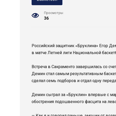
Просмотры
36
Российский защитник «Бруклина» Егор Д
в матче Летней лиги Национальной баскет
Встреча в Сакраменто завершилась со счетом
Демин стал самым результативным баскетб
сделал семь подборов и отдал одну переда
Демин сыграл за «Бруклин» впервые с мар
обострения подошвенного фасцита на лево
— Как я и говорил раньше, эмоции от воз