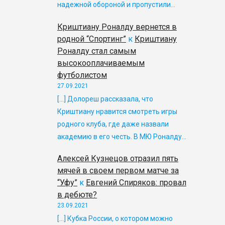
надежной обороной и пропустили…
Криштиану Роналду вернется в
родной “Спортинг”
к
Криштиану
Роналду стал самым
высокооплачиваемым
футболистом
27.09.2021
[…] Долореш рассказала, что
Криштиану нравится смотреть игры
родного клуба, где даже назвали
академию в его честь. В МЮ Роналду…
Алексей Кузнецов отразил пять
мячей в своем первом матче за
“Уфу”
к
Евгений Спиряков: провал
в дебюте?
23.09.2021
[…] Кубка России, о котором можно