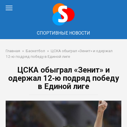
Перейти
к
контенту
СПОРТИВНЫЕ НОВОСТИ
Главная
»
Баскетбол
»
ЦСКА обыграл «Зенит» и одержал
12‑ю подряд победу в Единой лиге
ЦСКА обыграл «Зенит» и
одержал 12‑ю подряд победу
в Единой лиге