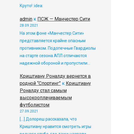
Круто! :idea:
admin
к
ПСЖ — Манчестер Сити
28.09.2021
На этом фоне «Манчестер Сити»
представляется крайне опасным
противником. Подопечные Гвардиолы
на старте сезона АПЛ отличаются
надежной обороной и пропустили…
Криштиану Роналду вернется в
родной “Спортинг”
к
Криштиану
Роналду стал самым
высокооплачиваемым
футболистом
27.09.2021
[…] Долореш рассказала, что
Криштиану нравится смотреть игры