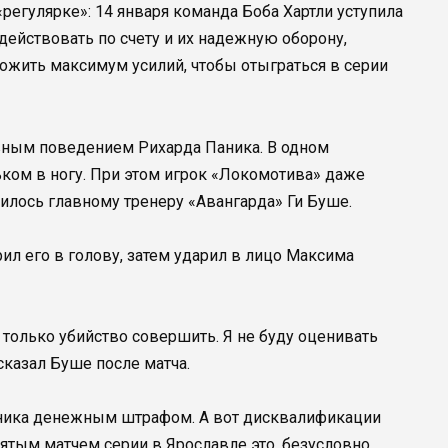
регулярке»: 14 января команда Боба Хартли уступила
действовать по счету и их надежную оборону,
жить максимум усилий, чтобы отыграться в серии
вным поведением Рихарда Паника. В одном
ьком в ногу. При этом игрок «Локомотива» даже
вилось главному тренеру «Авангарда» Ги Буше.
ил его в голову, затем ударил в лицо Максима
 только убийство совершить. Я не буду оценивать
сказал Буше после матча.
аника денежным штрафом. А вот дисквалификации
ятым матчем серии в Ярославле это, безусловно,