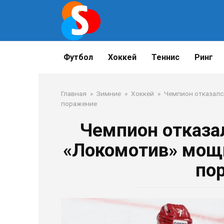
Перейти
к
контенту
Футбол
Хоккей
Теннис
Ринг
Главная
»
Зимние
»
Хоккей
»
Чемпион отказался
поражение
Чемпион отказал
«Локомотив» мощн
по