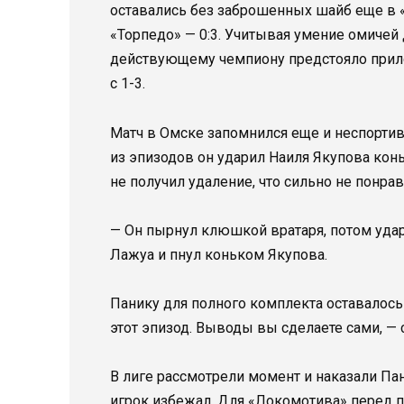
оставались без заброшенных шайб еще в «
«Торпедо» — 0:3. Учитывая умение омичей 
действующему чемпиону предстояло прило
с 1-3.
Матч в Омске запомнился еще и неспорти
из эпизодов он ударил Наиля Якупова кон
не получил удаление, что сильно не понра
— Он пырнул клюшкой вратаря, потом удар
Лажуа и пнул коньком Якупова.
Панику для полного комплекта оставалось
этот эпизод. Выводы вы сделаете сами, — 
В лиге рассмотрели момент и наказали П
игрок избежал. Для «Локомотива» перед п