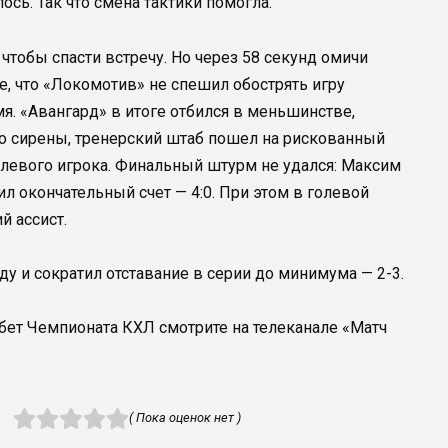
ось. Так что смена тактики помогла.
 чтобы спасти встречу. Но через 58 секунд омичи
е, что «Локомотив» не спешил обострять игру
мя. «Авангард» в итоге отбился в меньшинстве,
до сирены, тренерский штаб пошел на рискованный
левого игрока. Финальный штурм не удался: Максим
л окончательный счет — 4:0. При этом в голевой
й ассист.
 и сократил отставание в серии до минимума — 2-3.
ет Чемпионата КХЛ смотрите на телеканале «Матч
( Пока оценок нет )