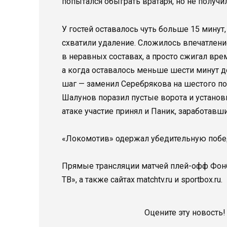
попытался обыграть вратаря, но не получил
У гостей оставалось чуть больше 15 минут,
схватили удаление. Сложилось впечатлени
в неравных составах, а просто сжигал вре
а когда оставалось меньше шести минут 
шаг — заменил Серебрякова на шестого по
Шалунов поразил пустые ворота и установи
атаке участие принял и Паник, заработавши
«Локомотив» одержал убедительную победу
Прямые трансляции матчей плей-офф Фонб
ТВ», а также сайтах matchtv.ru и sportbox.ru.
Оцените эту новость!