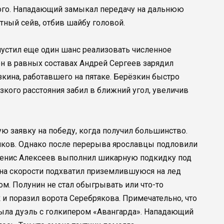
кого. Нападающий замыкал передачу на дальнюю
ный сейв, отбив шайбу головой.
пустил еще один шанс реализовать численное
н в равных составах Андрей Сергеев зарядил
зкина, работавшего на пятаке. Берёзкин быстро
зкого расстояния забил в ближний угол, увеличив
ю заявку на победу, когда получил большинство.
иков. Однако после перерыва ярославцы подловили
 Денис Алексеев выполнил шикарную подкидку под
на скорости подхватил приземлившуюся на лед
ом. Полунин не стал обыгрывать или что-то
и поразил ворота Серебрякова. Примечательно, что
была дуэль с голкипером «Авангарда». Нападающий