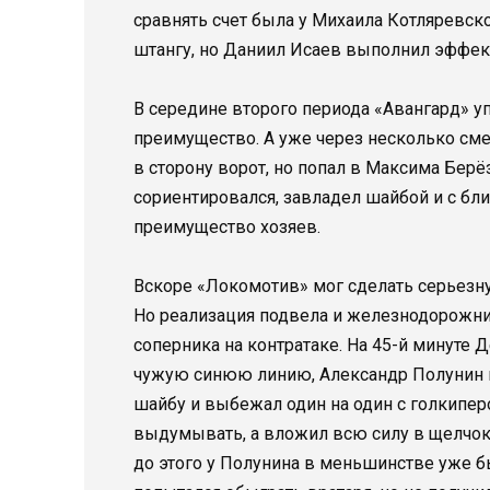
сравнять счет была у Михаила Котляревс
штангу, но Даниил Исаев выполнил эффект
В середине второго периода «Авангард» у
преимущество. А уже через несколько сме
в сторону ворот, но попал в Максима Берё
сориентировался, завладел шайбой и с бли
преимущество хозяев.
Вскоре «Локомотив» мог сделать серьезну
Но реализация подвела и железнодорожн
соперника на контратаке. На 45-й минуте
чужую синюю линию, Александр Полунин 
шайбу и выбежал один на один с голкипер
выдумывать, а вложил всю силу в щелчок 
до этого у Полунина в меньшинстве уже 