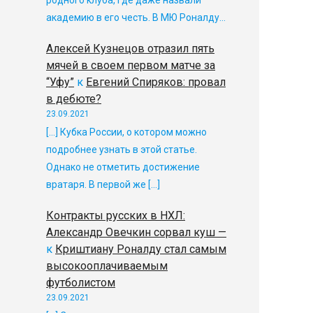
родного клуба, где даже назвали
академию в его честь. В МЮ Роналду…
Алексей Кузнецов отразил пять
мячей в своем первом матче за
“Уфу”
к
Евгений Спиряков: провал
в дебюте?
23.09.2021
[…] Кубка России, о котором можно
подробнее узнать в этой статье.
Однако не отметить достижение
вратаря. В первой же […]
Контракты русских в НХЛ:
Александр Овечкин сорвал куш —
к
Криштиану Роналду стал самым
высокооплачиваемым
футболистом
23.09.2021