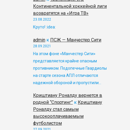
Континентальной хоккейной лиги
возвратятся на «Игра ТВ»
23.08.2022
Круто! :idea:
admin
к
ПСЖ — Манчестер Сити
28.09.2021
На этом фоне «Манчестер Сити»
представляется крайне опасным
противником. Подопечные Гвардиолы
на старте сезона АПЛ отличаются
надежной обороной и пропустили…
Криштиану Роналду вернется в
родной “Спортинг”
к
Криштиану
Роналду стал самым
высокооплачиваемым
футболистом
27.09.2021