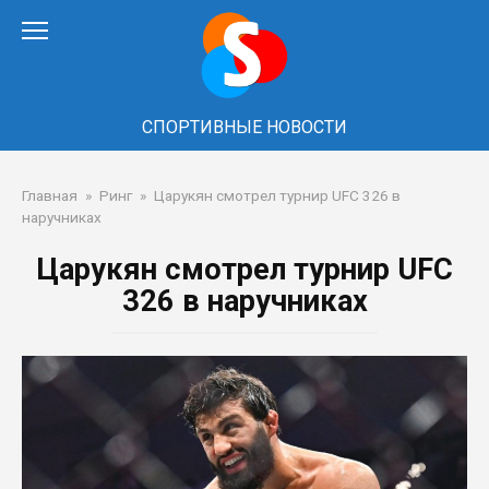
Перейти
к
контенту
СПОРТИВНЫЕ НОВОСТИ
Главная
»
Ринг
»
Царукян смотрел турнир UFC 326 в
наручниках
Царукян смотрел турнир UFC
326 в наручниках