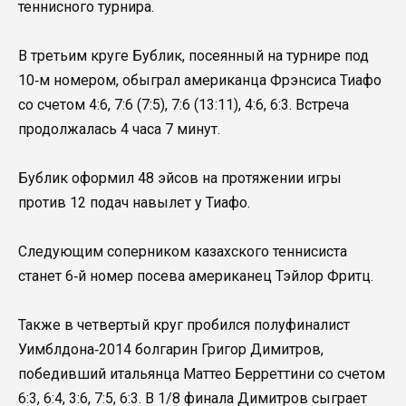
теннисного турнира.
В третьим круге Бублик, посеянный на турнире под
10‑м номером, обыграл американца Фрэнсиса Тиафо
со счетом 4:6, 7:6 (7:5), 7:6 (13:11), 4:6, 6:3. Встреча
продолжалась 4 часа 7 минут.
Бублик оформил 48 эйсов на протяжении игры
против 12 подач навылет у Тиафо.
Следующим соперником казахского теннисиста
станет 6‑й номер посева американец Тэйлор Фритц.
Также в четвертый круг пробился полуфиналист
Уимблдона‑2014 болгарин Григор Димитров,
победивший итальянца Маттео Берреттини со счетом
6:3, 6:4, 3:6, 7:5, 6:3. В 1/8 финала Димитров сыграет