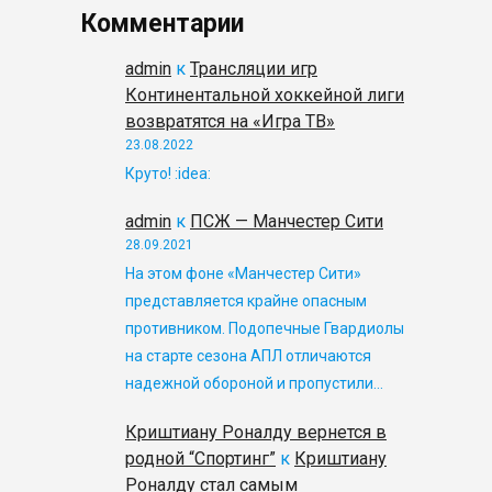
Комментарии
admin
к
Трансляции игр
Континентальной хоккейной лиги
возвратятся на «Игра ТВ»
23.08.2022
Круто! :idea:
admin
к
ПСЖ — Манчестер Сити
28.09.2021
На этом фоне «Манчестер Сити»
представляется крайне опасным
противником. Подопечные Гвардиолы
на старте сезона АПЛ отличаются
надежной обороной и пропустили…
Криштиану Роналду вернется в
родной “Спортинг”
к
Криштиану
Роналду стал самым