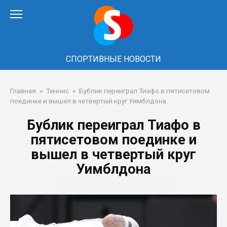
Перейти
к
контенту
СПОРТИВНЫЕ НОВОСТИ
Главная
»
Теннис
»
Бублик переиграл Тиафо в пятисетовом
поединке и вышел в четвертый круг Уимблдона
Бублик переиграл Тиафо в
пятисетовом поединке и
вышел в четвертый круг
Уимблдона