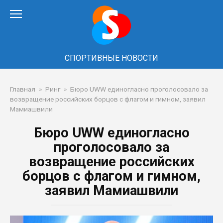
Перейти
к
контенту
СПОРТИВНЫЕ НОВОСТИ
Главная
»
Ринг
»
Бюро UWW единогласно проголосовало за
возвращение российских борцов с флагом и гимном, заявил
Мамиашвили
Бюро UWW единогласно
проголосовало за
возвращение российских
борцов с флагом и гимном,
заявил Мамиашвили