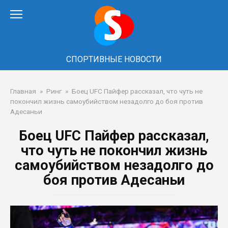
Перейти
к
контенту
СПОРТИВНЫЕ НОВОСТИ
Главная
»
Ринг
»
Боец UFC Пайфер рассказал, что чуть не
покончил жизнь самоубийством незадолго до боя против
Адесаньи
Боец UFC Пайфер рассказал,
что чуть не покончил жизнь
самоубийством незадолго до
боя против Адесаньи