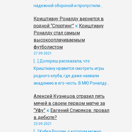
надежной обороной и пропустили…
Криштиану Роналду вернется в
родной “Спортинг”
к
Криштиану
Роналду стал самым
высокооплачиваемым
футболистом
27.09.2021
[…] Долореш рассказала, что
Криштиану нравится смотреть игры
родного клуба, где даже назвали
академию в его честь. В МЮ Роналду…
Алексей Кузнецов отразил пять
мячей в своем первом матче за
“Уфу”
к
Евгений Спиряков: провал
в дебюте?
23.09.2021
[…] Кубка России, о котором можно