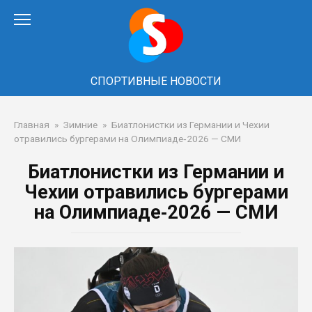
Перейти
к
контенту
СПОРТИВНЫЕ НОВОСТИ
Главная
»
Зимние
»
Биатлонистки из Германии и Чехии
отравились бургерами на Олимпиаде‑2026 — СМИ
Биатлонистки из Германии и
Чехии отравились бургерами
на Олимпиаде‑2026 — СМИ