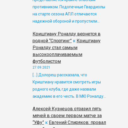
противником. Подопечные Гвардиолы
на старте сезона АПЛ отличаются
надежной обороной и пропустили…
Криштиану Роналду вернется в
родной “Спортинг”
к
Криштиану
Роналду стал самым
высокооплачиваемым
футболистом
27.09.2021
[…] Долореш рассказала, что
Криштиану нравится смотреть игры
родного клуба, где даже назвали
академию в его честь. В МЮ Роналду…
Алексей Кузнецов отразил пять
мячей в своем первом матче за
“Уфу”
к
Евгений Спиряков: провал