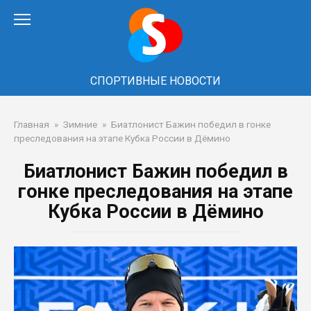
Перейти
к
контенту
СПОРТИВНЫЕ НОВОСТИ
Главная
»
Зимние
»
Биатлонист Бажин победил в гонке
преследования на этапе Кубка России в Дёмино
Биатлонист Бажин победил в
гонке преследования на этапе
Кубка России в Дёмино