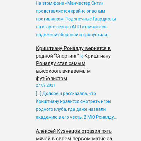
На этом фоне «Манчестер Сити»
представляется крайне опасным
противником. Подопечные Гвардиолы
на старте сезона АПЛ отличаются
надежной обороной и пропустили…
Криштиану Роналду вернется в
родной “Спортинг”
к
Криштиану
Роналду стал самым
высокооплачиваемым
футболистом
27.09.2021
[…] Долореш рассказала, что
Криштиану нравится смотреть игры
родного клуба, где даже назвали
академию в его честь. В МЮ Роналду…
Алексей Кузнецов отразил пять
мячей в своем первом матче за