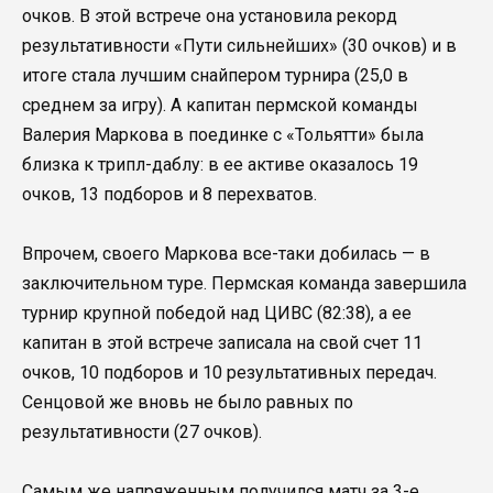
очков. В этой встрече она установила рекорд
результативности «Пути сильнейших» (30 очков) и в
итоге стала лучшим снайпером турнира (25,0 в
среднем за игру). А капитан пермской команды
Валерия Маркова в поединке с «Тольятти» была
близка к трипл-даблу: в ее активе оказалось 19
очков, 13 подборов и 8 перехватов.
Впрочем, своего Маркова все-таки добилась — в
заключительном туре. Пермская команда завершила
турнир крупной победой над ЦИВС (82:38), а ее
капитан в этой встрече записала на свой счет 11
очков, 10 подборов и 10 результативных передач.
Сенцовой же вновь не было равных по
результативности (27 очков).
Самым же напряженным получился матч за 3-е