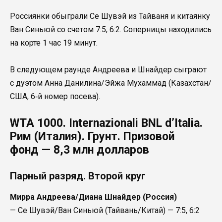
Россиянки обыграли Се Шувэй из Тайваня и китаянку
Ван Синьюй со счетом 7:5, 6:2. Соперницы находились
на корте 1 час 19 минут.
В следующем раунде Андреева и Шнайдер сыграют
с дуэтом Анна Данилина/Эйжа Мухаммад (Казахстан/
США, 6‑й номер посева).
WTA 1000. Internazionali BNL d’Italia.
Рим (Италия). Грунт. Призовой
фонд — 8,3 млн долларов
Парный разряд. Второй круг
Мирра Андреева/Диана Шнайдер (Россия)
— Се Шувэй/Ван Синьюй (Тайвань/Китай) — 7:5, 6:2