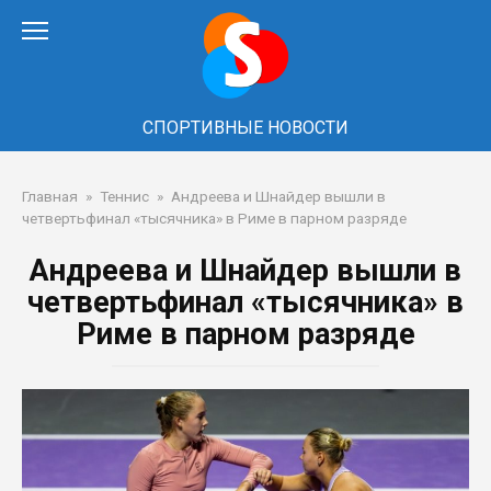
Перейти
к
контенту
СПОРТИВНЫЕ НОВОСТИ
Главная
»
Теннис
»
Андреева и Шнайдер вышли в
четвертьфинал «тысячника» в Риме в парном разряде
Андреева и Шнайдер вышли в
четвертьфинал «тысячника» в
Риме в парном разряде