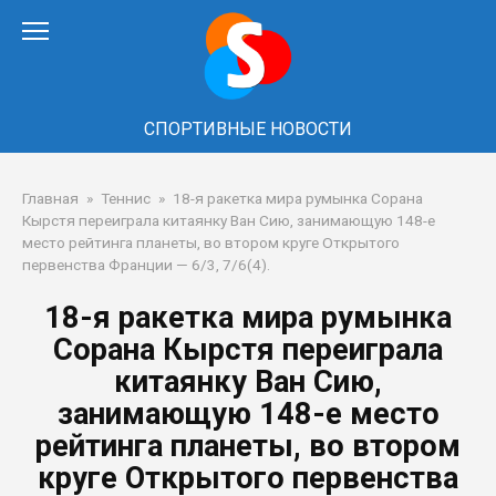
Перейти
к
контенту
СПОРТИВНЫЕ НОВОСТИ
Главная
»
Теннис
»
18-я ракетка мира румынка Сорана
Кырстя переиграла китаянку Ван Сию, занимающую 148-е
место рейтинга планеты, во втором круге Открытого
первенства Франции — 6/3, 7/6(4).
18-я ракетка мира румынка
Сорана Кырстя переиграла
китаянку Ван Сию,
занимающую 148-е место
рейтинга планеты, во втором
круге Открытого первенства