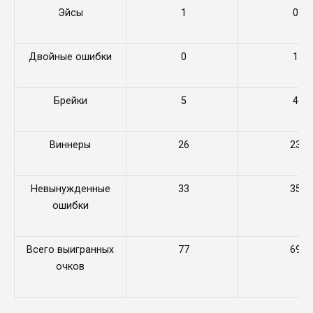
Эйсы
1
0
Двойные ошибки
0
1
Брейки
5
4
Виннеры
26
23
Невынужденные
33
35
ошибки
Всего выигранных
77
69
очков