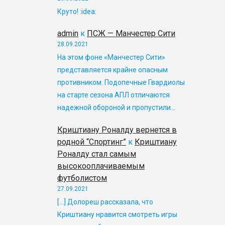
Круто! :idea:
admin
к
ПСЖ — Манчестер Сити
28.09.2021
На этом фоне «Манчестер Сити»
представляется крайне опасным
противником. Подопечные Гвардиолы
на старте сезона АПЛ отличаются
надежной обороной и пропустили…
Криштиану Роналду вернется в
родной “Спортинг”
к
Криштиану
Роналду стал самым
высокооплачиваемым
футболистом
27.09.2021
[…] Долореш рассказала, что
Криштиану нравится смотреть игры