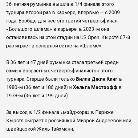
36-летняя румынка вышла в 1/4 финала этого
турнира второй раз в карьере, впервые — с 2009
года. Вообще для неё это третий четвертьфинал
«Большого шлема» в карьере: в 2023-м она
остановилась на этой стадии на US Open. Кырстя 67-й
раз играет в основной сетке на «Шлеме».
В 36 лет и 47 дней румынка стала третьей среди
самых возрастных четвертьфиналисток этого
турнира. Старше были только
Билли Джин Кинг
в
1980-м (36 лет и 186 дней) и
Хельга Мастхофф
в
1978-м (36 лет и 199 дней).
За выход в 1/2 финала «мэйджора» в Париже
Кырстя сыграет с россиянкой Миррой Андреевой или
швейцаркой Жиль Тайхманн.